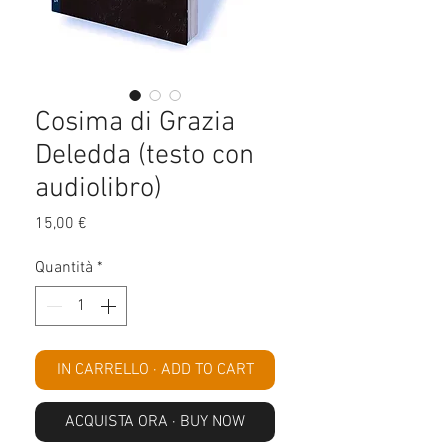
Cosima di Grazia
Deledda (testo con
audiolibro)
Prezzo
15,00 €
Quantità
*
IN CARRELLO · ADD TO CART
ACQUISTA ORA · BUY NOW