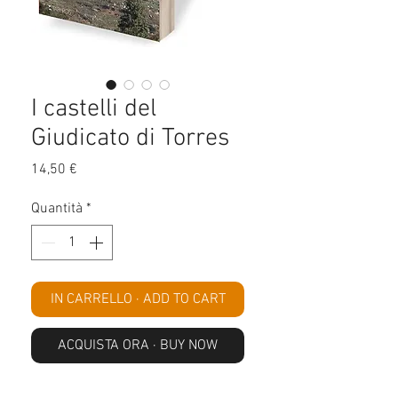
I castelli del
Giudicato di Torres
Prezzo
14,50 €
Quantità
*
IN CARRELLO · ADD TO CART
ACQUISTA ORA · BUY NOW