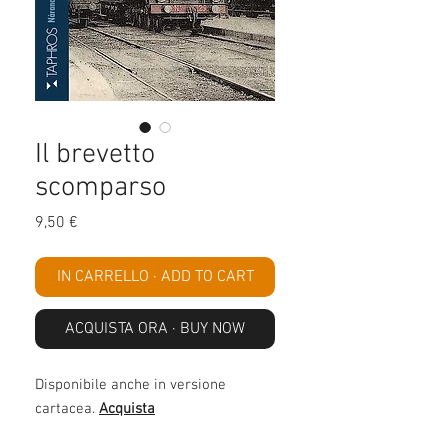
Il brevetto
scomparso
Prezzo
9,50 €
IN CARRELLO · ADD TO CART
ACQUISTA ORA · BUY NOW
Disponibile anche in versione
cartacea.
Acquista