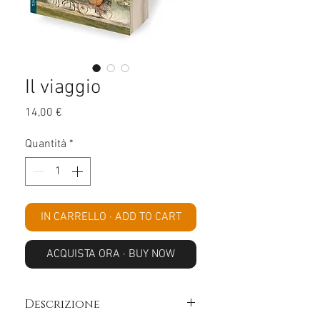
Il viaggio
Prezzo
14,00 €
Quantità
*
IN CARRELLO · ADD TO CART
ACQUISTA ORA · BUY NOW
Descrizione