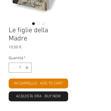
Le figlie della
Madre
Prezzo
10,00 €
Quantità
*
IN CARRELLO · ADD TO CART
ACQUISTA ORA · BUY NOW